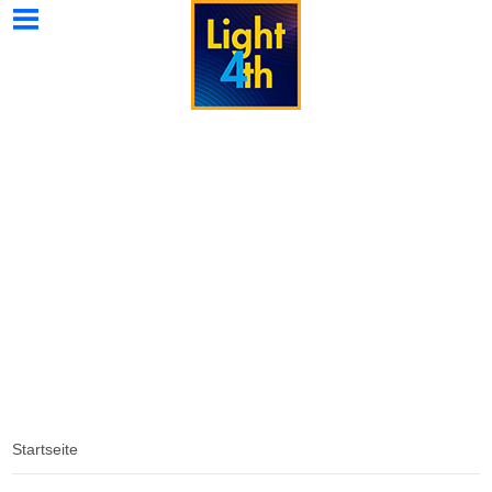
Light4th
Light4th
Light4th
Wissenswertes
Kontakt
Home
Strahler
Galerie
Spezial
Startseite